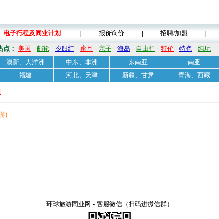
电子行程及同业计划
报价询价
招聘/加盟
|
|
|
热点：
美国
-
邮轮
-
夕阳红
-
蜜月
-
亲子
-
海岛
-
自由行
-
特价
-
特色
-
纯玩
澳新、大洋洲
中东、非洲
东南亚
南亚
福建
河北、天津
新疆、甘肃
青海、西藏
划
游)
环球旅游同业网 - 客服微信（扫码进微信群）