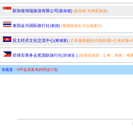
假旅游、教育旅游、文化交流、培训考察)
新加坡俏瑞旅游有限公司
(新加坡)
(新加坡 东南亚旅游)
泰国金兴国际旅行社
(泰国)
(泰国旅游全方位地接社)
亚太经济文化交流中心
(柬埔寨)
(公务邀请函(外办报批函)+公务对接+
带一路沿线国家,菲律宾/泰国/柬埔寨/新加坡.)
菲律宾商务会奖国际旅行社
(菲律宾 )
(菲律宾旅游；公务；商务；考
签证)
东南亚 -
VIP会员发布的同业计划