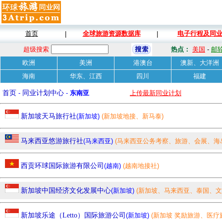
首页
全球旅游资源数据库
电子行程及同
|
|
超级搜索
热点：
美国
-
邮
欧洲
美洲
港澳台
澳新、大洋洲
海南
华东、江西
四川
福建
首页
-
同业计划中心
-
东南亚
上传最新同业计划
新加坡天马旅行社
(新加坡)
(新加坡地接、新马泰)
马来西亚悠游旅行社
(马来西亚)
(马来西亚公务考察、旅游、会展、海
西贡环球国际旅游有限公司
(越南)
(越南地接社)
新加坡中国经济文化发展中心
(新加坡)
(新加坡、马来西亚、泰国、
东南亚国家团队旅游、公商务考察、教育培训、展会服务等。)
新加坡乐途（Letto）国际旅游公司
(新加坡)
(新加坡 奖励旅游、医