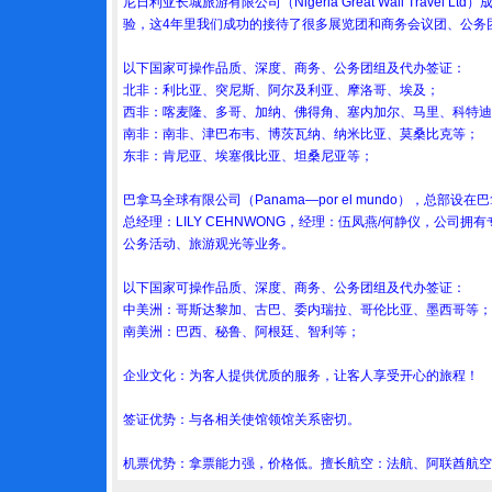
尼日利亚长城旅游有限公司（Nigeria Great Wall Trav
验，这4年里我们成功的接待了很多展览团和商务会议团、公务
以下国家可操作品质、深度、商务、公务团组及代办签证：
北非：利比亚、突尼斯、阿尔及利亚、摩洛哥、埃及；
西非：喀麦隆、多哥、加纳、佛得角、塞内加尔、马里、科特迪
南非：南非、津巴布韦、博茨瓦纳、纳米比亚、莫桑比克等；
东非：肯尼亚、埃塞俄比亚、坦桑尼亚等；
巴拿马全球有限公司（Panama—por el mundo），
总经理：LILY CEHNWONG，经理：伍凤燕/何静仪，
公务活动、旅游观光等业务。
以下国家可操作品质、深度、商务、公务团组及代办签证：
中美洲：哥斯达黎加、古巴、委内瑞拉、哥伦比亚、墨西哥等；
南美洲：巴西、秘鲁、阿根廷、智利等；
企业文化：为客人提供优质的服务，让客人享受开心的旅程！
签证优势：与各相关使馆领馆关系密切。
机票优势：拿票能力强，价格低。擅长航空：法航、阿联酋航空