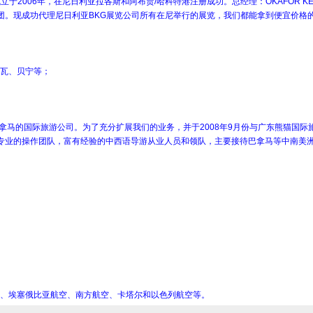
el Ltd）成立于2006年，在尼日利亚拉各斯和阿布贾/哈科特港注册成功。总经理：OKAFOR
团。现成功代理尼日利亚BKG展览公司所有在尼举行的展览，我们都能拿到便宜价格
瓦、贝宁等；
总部设在巴拿马的国际旅游公司。为了充分扩展我们的业务，并于2008年9月份与广东熊
公司拥有专业的操作团队，富有经验的中西语导游从业人员和领队，主要接待巴拿马等中南
、埃塞俄比亚航空、南方航空、卡塔尔和以色列航空等。