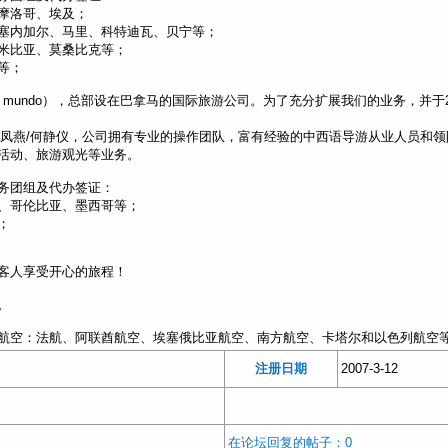
摩洛哥、埃及；
塞内加尔、马里、科特迪瓦、贝宁等；
米比亚、莫桑比克等；
等；
r el mundo），总部设在巴拿马的国际旅游公司。为了充分扩展我们的业务，并
经理：伍凤燕/何静仪，公司拥有专业的操作团队，富有经验的中西语导游从业人员
活动、旅游观光等业务。
务团组及代办签证：
、哥伦比亚、墨西哥等；
；
客人享受开心的旅程！
。
航空：法航、阿联酋航空、埃塞俄比亚航空、南方航空、卡塔尔和以色列航空
注册日期
2007-3-12
在论坛回复的帖子：0