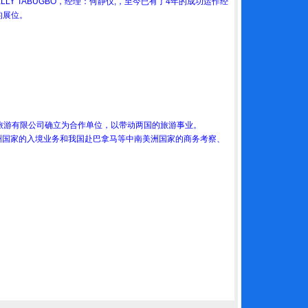
 KELLY TABUGBO，经理：何静仪,，至今已有了4年的成功运作经
的展位。
猫国际旅游有限公司确立为合作单位，以带动两国的旅游事业。
美洲国家的入境业务和我国赴巴拿马等中南美洲国家的商务考察、