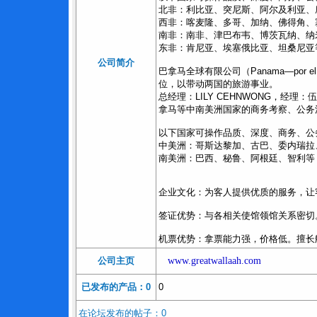
北非：利比亚、突尼斯、阿尔及利亚、
西非：喀麦隆、多哥、加纳、佛得角、
南非：南非、津巴布韦、博茨瓦纳、纳
东非：肯尼亚、埃塞俄比亚、坦桑尼亚
公司简介
巴拿马全球有限公司（Panama—po
位，以带动两国的旅游事业。
总经理：LILY CEHNWONG，
拿马等中南美洲国家的商务考察、公务
以下国家可操作品质、深度、商务、公
中美洲：哥斯达黎加、古巴、委内瑞拉
南美洲：巴西、秘鲁、阿根廷、智利等
企业文化：为客人提供优质的服务，让
签证优势：与各相关使馆领馆关系密切
机票优势：拿票能力强，价格低。擅长
公司主页
www.greatwallaah.com
已发布的产品：0
0
在论坛发布的帖子：0