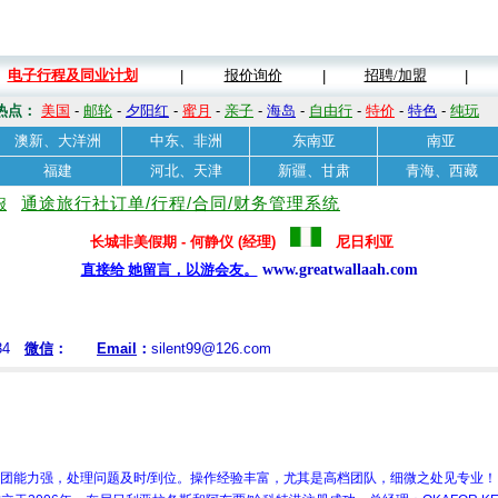
电子行程及同业计划
报价询价
招聘/加盟
|
|
|
热点：
美国
-
邮轮
-
夕阳红
-
蜜月
-
亲子
-
海岛
-
自由行
-
特价
-
特色
-
纯玩
澳新、大洋洲
中东、非洲
东南亚
南亚
福建
河北、天津
新疆、甘肃
青海、西藏
通途旅行社订单/行程/合同/财务管理系统
报
长城非美假期 - 何静仪 (经理)
尼日利亚
直接给 她留言，以游会友。
www.greatwallaah.com
134
微信
：
Email
：
silent99@126.com
团能力强，处理问题及时/到位。操作经验丰富，尤其是高档团队，细微之处见专业！