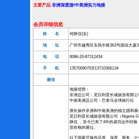
主要产品
非洲深度游/中美洲实力地接
会员详细信息
姓 名
何静仪(女)
地 址
广州市越秀区东风中路363号国信大厦3
电 话
0086-20-87312434
手 机
13570090703/13710366134
微信
地接优势：
非洲总公司：尼日利亚长城旅游有限公
中南美洲总公司：巴拿马全球旅行社
擅长操作非洲和中南美洲的独立团和展
尼日利亚长城旅游有限公司（Nigeria Gr
静仪,，至今已有了4年的成功运作经
宜价格的展位。
以下国家可操作品质、深度、商务、公