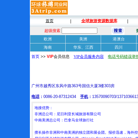
首页
全球旅游资源数据库
|
|
超级搜索
欧洲
美洲
港澳台
海南
华东、江西
四川
首页
>>
VIP
会员信息
VIP会员服务内容
电话号码错误举
广州市越秀区东风中路363号国信大厦3楼303房
电话
：
0086-20-87312434
手机
：
13570090703/13710366
地接优势：
非洲总公司：尼日利亚长城旅游有限公司
中南美洲总公司：巴拿马全球旅行社
擅长操作非洲和中南美洲的独立团和展会团。报价迅速，海外控