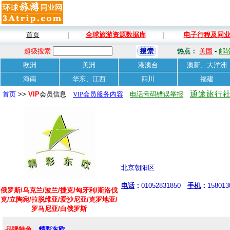
首页
全球旅游资源数据库
电子行程及同
|
|
超级搜索
热点：
美国
-
邮
欧洲
美洲
港澳台
澳新、大洋洲
海南
华东、江西
四川
福建
通途旅行社
首页
>>
VIP
会员信息
VIP会员服务内容
电话号码错误举报
北京朝阳区
电话
：
01052831850
手机
：
15801
俄罗斯/乌克兰/波兰/捷克/匈牙利/斯洛伐
克/立陶宛/拉脱维亚/爱沙尼亚/克罗地亚/
罗马尼亚/白俄罗斯
品牌特色
精彩东欧