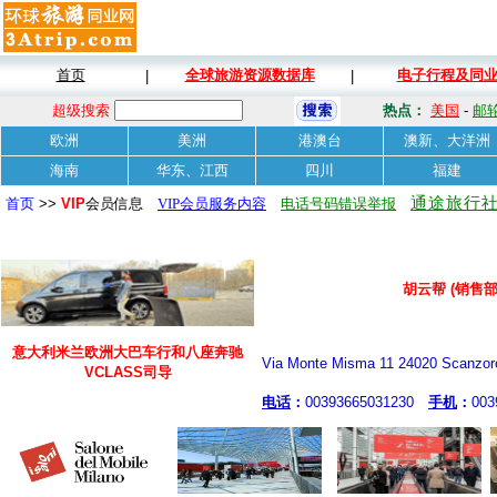
首页
全球旅游资源数据库
电子行程及同
|
|
超级搜索
热点：
美国
-
邮
欧洲
美洲
港澳台
澳新、大洋洲
海南
华东、江西
四川
福建
通途旅行社
首页
>>
VIP
会员信息
VIP会员服务内容
电话号码错误举报
胡云帮 (销售部
意大利米兰欧洲大巴车行和八座奔驰
Via Monte Misma 11 24020 Scanzoros
VCLASS司导
电话
：
00393665031230
手机
：
00