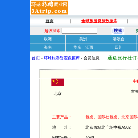
首页
全球旅游资源数据库
|
|
超级搜索
欧洲
美洲
港澳台
海南
华东、江西
四川
通途旅行社订
首页
-
环球旅游资源数据库
- 会员信息
中
古
北京
主要产品：
包桌、国际社包桌、北京国际
地 址：
北京西站北广场中裕A502
浏览次数：
4049