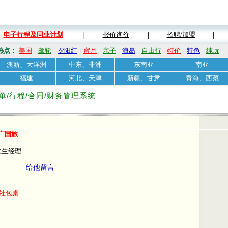
电子行程及同业计划
报价询价
招聘/加盟
|
|
|
热点：
美国
-
邮轮
-
夕阳红
-
蜜月
-
亲子
-
海岛
-
自由行
-
特价
-
特色
-
纯玩
澳新、大洋洲
中东、非洲
东南亚
南亚
福建
河北、天津
新疆、甘肃
青海、西藏
单/行程/合同/财务管理系统
广国旅
先生经理
给他留言
社包桌