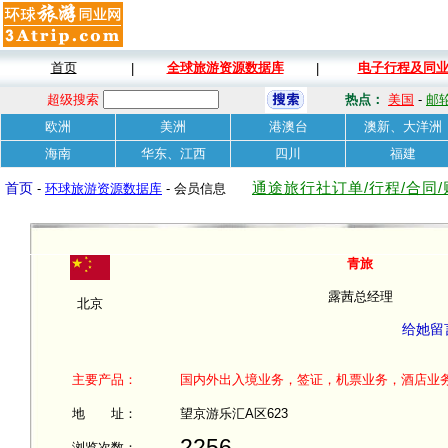
首页
全球旅游资源数据库
电子行程及同
|
|
超级搜索
热点：
美国
-
邮
欧洲
美洲
港澳台
澳新、大洋洲
海南
华东、江西
四川
福建
通途旅行社订单/行程/合同
首页
-
环球旅游资源数据库
- 会员信息
青旅
露茜总经理
北京
给她留
主要产品：
国内外出入境业务，签证，机票业务，酒店业
地 址：
望京游乐汇A区623
2256
浏览次数：