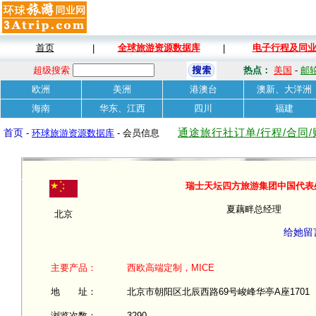
首页
全球旅游资源数据库
电子行程及同
|
|
超级搜索
热点：
美国
-
邮
欧洲
美洲
港澳台
澳新、大洋洲
海南
华东、江西
四川
福建
通途旅行社订单/行程/合同
首页
-
环球旅游资源数据库
- 会员信息
瑞士天坛四方旅游集团中国代表
夏藕畔总经理
北京
给她留
主要产品：
西欧高端定制，MICE
地 址：
北京市朝阳区北辰西路69号峻峰华亭A座1701
浏览次数：
3290