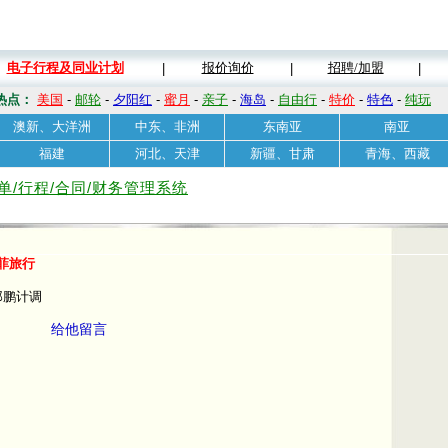
电子行程及同业计划
报价询价
招聘/加盟
|
|
|
热点：
美国
-
邮轮
-
夕阳红
-
蜜月
-
亲子
-
海岛
-
自由行
-
特价
-
特色
-
纯玩
澳新、大洋洲
中东、非洲
东南亚
南亚
福建
河北、天津
新疆、甘肃
青海、西藏
单/行程/合同/财务管理系统
菲旅行
郎鹏计调
给他留言