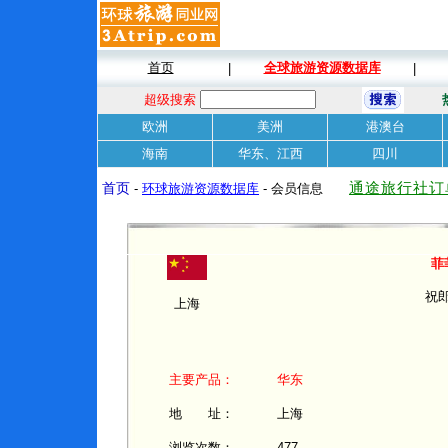
首页
全球旅游资源数据库
|
|
超级搜索
欧洲
美洲
港澳台
海南
华东、江西
四川
通途旅行社订
首页
-
环球旅游资源数据库
- 会员信息
菲
祝
上海
主要产品：
华东
地 址：
上海
浏览次数：
477