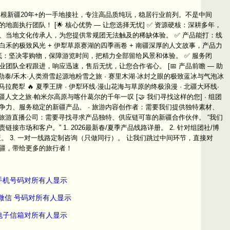
们是扎根新疆20年+的一手地接社，专注高品质纯玩，稳居行业前列。不是中间
面执行团队！ [🌟 核心优势 — 让您选择无忧] ✅ 资源硬核：深耕多年，
、当地文化传承人，为您提供常规团无法触及的稀缺体验。 ✅ 产品能打：线
禾的极致风光 + 伊犁草原赛湖的四季画卷 + 南疆深厚的人文故事，产品力
底：坚决零购物，保障游览时间，把精力全部留给风景和体验。 ✅ 服务闭
团队全程跟进，响应迅速，售后无忧，让您合作省心。 [📅 产品前瞻 — 助
· 阿勒泰/禾木·人类滑雪起源地粉雪之旅 · 赛里木湖·冰封之眼的极致蓝冰与气泡冰
拉爬犁 🔥 夏季王牌 · 伊犁环线·漫山花海与草原的终极浪漫 · 北疆大环线·
疆人文之旅·帕米尔高原与喀什葛尔的千年一叹 [🤝 我们寻找这样的您] · 组团
争力、服务稳定的新疆产品。 · 旅游内容创作者：需要我们提供独特素材、
上旅游直播公司：需要寻找寻求产品独特、供应链可靠的新疆合作伙伴。 “我们
接市场和客户。” 1. 2026最新春/夏季产品线路详册。 2. 针对组团社/博
。 3. 一对一线路定制咨询（只做同行）。 让我们跳过中间环节，直接对
疆，带给更多的旅行者！
员手机号码对所有人显示
 微信 号码对所有人显示
员电子信箱对所有人显示