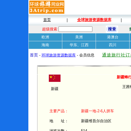
首页
全球旅游资源数据库
|
|
超级搜索
欧洲
美洲
港澳台
海南
华东、江西
四川
通途旅行社订
首页
-
环球旅游资源数据库
- 会员信息
新疆蜂
王茜
新疆
主要产品：
新疆一地-2-6人拼车
地 址：
新疆维吾尔自治区
浏览次数：
514