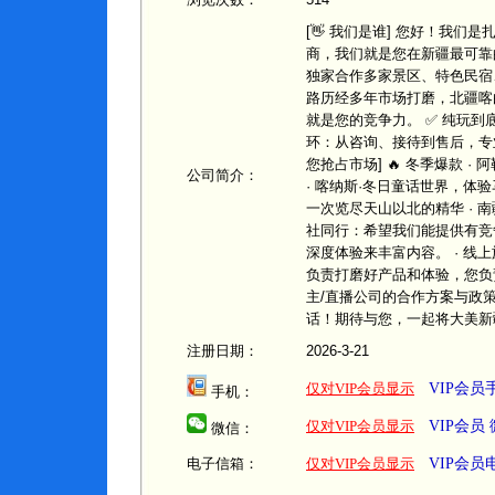
[👋 我们是谁] 您好！我
商，我们就是您在新疆最可靠的地
独家合作多家景区、特色民宿
路历经多年市场打磨，北疆喀白
就是您的竞争力。 ✅ 纯玩到
环：从咨询、接待到售后，专业
您抢占市场] 🔥 冬季爆款 
公司简介：
· 喀纳斯·冬日童话世界，体验马
一次览尽天山以北的精华 · 南
社同行：希望我们能提供有竞
深度体验来丰富内容。 · 线
负责打磨好产品和体验，您负责链
主/直播公司的合作方案与政策
话！期待与您，一起将大美新
注册日期：
2026-3-21
仅对VIP会员显示
VIP会
手机：
仅对VIP会员显示
VIP会员
微信：
电子信箱：
仅对VIP会员显示
VIP会