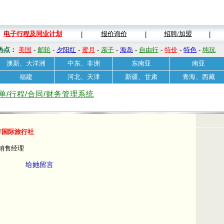
电子行程及同业计划
报价询价
招聘/加盟
|
|
|
热点：
美国
-
邮轮
-
夕阳红
-
蜜月
-
亲子
-
海岛
-
自由行
-
特价
-
特色
-
纯玩
澳新、大洋洲
中东、非洲
东南亚
南亚
福建
河北、天津
新疆、甘肃
青海、西藏
单/行程/合同/财务管理系统
行国际旅行社
销售经理
给她留言