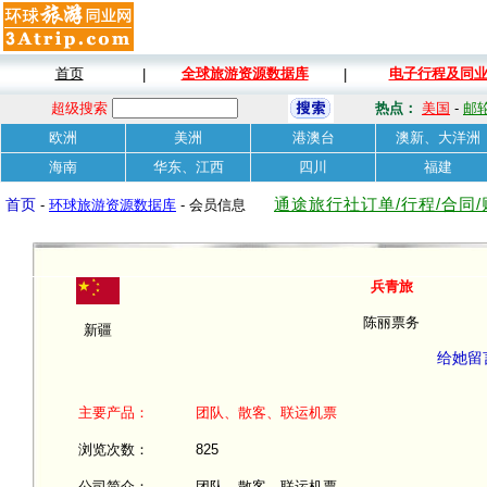
首页
全球旅游资源数据库
电子行程及同
|
|
超级搜索
热点：
美国
-
邮
欧洲
美洲
港澳台
澳新、大洋洲
海南
华东、江西
四川
福建
通途旅行社订单/行程/合同
首页
-
环球旅游资源数据库
- 会员信息
兵青旅
陈丽票务
新疆
给她留
主要产品：
团队、散客、联运机票
浏览次数：
825
公司简介：
团队、散客、联运机票