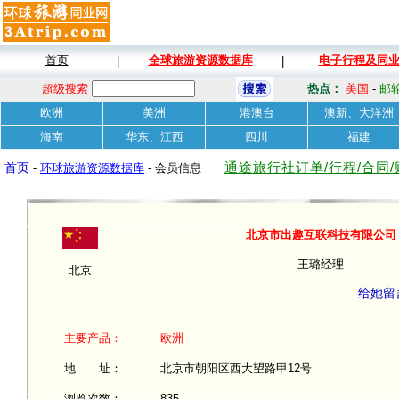
首页
全球旅游资源数据库
电子行程及同
|
|
超级搜索
热点：
美国
-
邮
欧洲
美洲
港澳台
澳新、大洋洲
海南
华东、江西
四川
福建
通途旅行社订单/行程/合同
首页
-
环球旅游资源数据库
- 会员信息
北京市出趣互联科技有限公司
王璐经理
北京
给她留
主要产品：
欧洲
地 址：
北京市朝阳区西大望路甲12号
浏览次数：
835