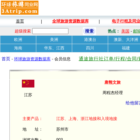
首页
全球旅游资源数据库
电子行程及同
|
|
超级搜索
热点：
美国
-
邮
欧洲
美洲
港澳台
澳新、大洋洲
海南
华东、江西
四川
福建
通途旅行社订单/行程/合同
首页
-
环球旅游资源数据库
- 会员信息
唐熊文旅
周程杰经理
江苏
给他留
主要产品：
江苏、上海、浙江地接和入境地接
地 址：
苏州市
浏览次数：
903