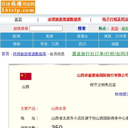
首页
全球旅游资源数据库
电子行程及同
|
|
超级搜索
热点：
美国
-
邮
欧洲
美洲
港澳台
澳新、大洋洲
海南
华东、江西
四川
福建
通途旅行社订单/行程/合同
首页
-
环球旅游资源数据库
- 会员信息
山西赤鉴塬途国际旅行有限公
程守义销售总监
山西
给他留
主要产品：
山西全景
地 址：
山西省太原市小店区康宁街山西国际商务中心康宁大厦
350
浏览次数：