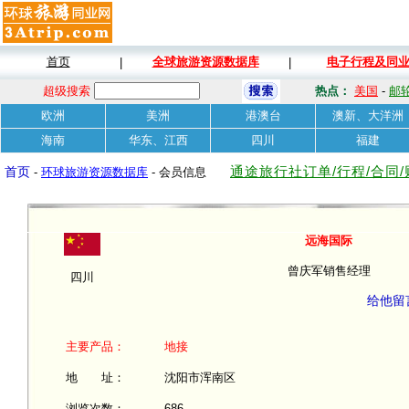
首页
全球旅游资源数据库
电子行程及同
|
|
超级搜索
热点：
美国
-
邮
欧洲
美洲
港澳台
澳新、大洋洲
海南
华东、江西
四川
福建
通途旅行社订单/行程/合同
首页
-
环球旅游资源数据库
- 会员信息
远海国际
曾庆军销售经理
四川
给他留
主要产品：
地接
地 址：
沈阳市浑南区
浏览次数：
686