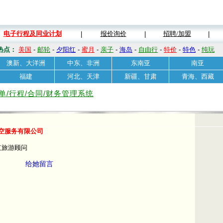
电子行程及同业计划
报价询价
招聘/加盟
|
|
|
热点：
美国
-
邮轮
-
夕阳红
-
蜜月
-
亲子
-
海岛
-
自由行
-
特价
-
特色
-
纯玩
澳新、大洋洲
中东、非洲
东南亚
南亚
福建
河北、天津
新疆、甘肃
青海、西藏
单/行程/合同/财务管理系统
空服务有限公司
红旅游顾问
给她留言