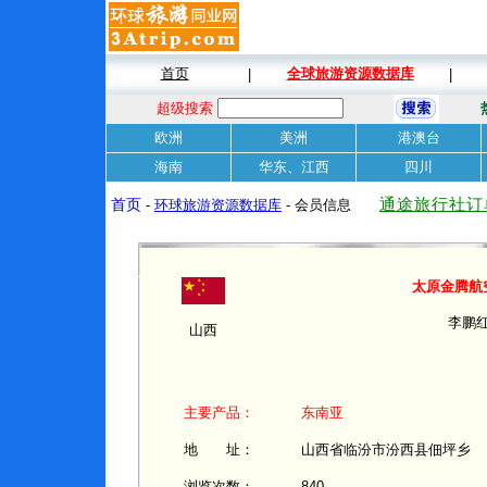
首页
全球旅游资源数据库
|
|
超级搜索
欧洲
美洲
港澳台
海南
华东、江西
四川
通途旅行社订
首页
-
环球旅游资源数据库
- 会员信息
太原金腾航
李鹏
山西
主要产品：
东南亚
地 址：
山西省临汾市汾西县佃坪乡
浏览次数：
840