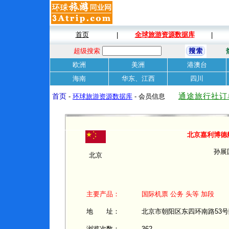
首页
全球旅游资源数据库
|
|
超级搜索
欧洲
美洲
港澳台
海南
华东、江西
四川
通途旅行社订
首页
-
环球旅游资源数据库
- 会员信息
北京嘉利博德
孙展
北京
主要产品：
国际机票 公务 头等 加段
地 址：
北京市朝阳区东四环南路53号院
浏览次数：
362