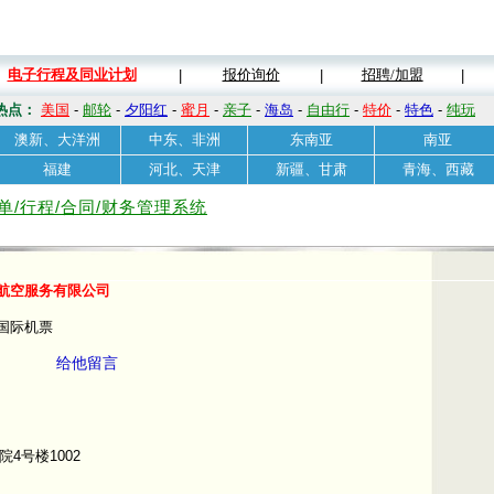
电子行程及同业计划
报价询价
招聘/加盟
|
|
|
热点：
美国
-
邮轮
-
夕阳红
-
蜜月
-
亲子
-
海岛
-
自由行
-
特价
-
特色
-
纯玩
澳新、大洋洲
中东、非洲
东南亚
南亚
福建
河北、天津
新疆、甘肃
青海、西藏
单/行程/合同/财务管理系统
航空服务有限公司
国际机票
给他留言
4号楼1002