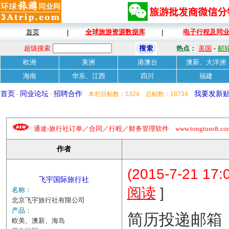
首页
全球旅游资源数据库
电子行程及同
|
|
超级搜索
热点：
美国
-
邮
欧洲
美洲
港澳台
澳新、大洋洲
海南
华东、江西
四川
福建
首页
同业论坛
招聘合作
我要发新
-
-
本栏目帖数：5324 总帖数：18734
通途-旅行社订单／合同／行程／财务管理软件 www.tongtusoft.com 
作者
(2015-7-21 17:
飞宇国际旅行社
]
阅读
名称：
北京飞宇旅行社有限公司
产品：
简历投递邮箱
欧美、澳新、海岛