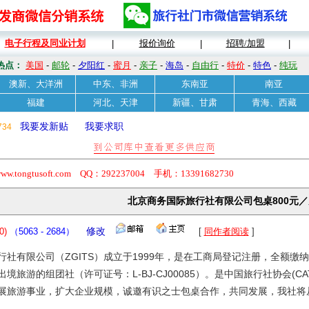
电子行程及同业计划
报价询价
招聘/加盟
|
|
|
热点：
美国
-
邮轮
-
夕阳红
-
蜜月
-
亲子
-
海岛
-
自由行
-
特价
-
特色
-
纯玩
澳新、大洋洲
中东、非洲
东南亚
南亚
福建
河北、天津
新疆、甘肃
青海、西藏
我要发新贴
我要求职
734
usoft.com QQ：292237004 手机：13391682730
北京商务国际旅行社有限公司包桌800元
0)
（5063 - 2684）
修改
[
同作者阅读
]
行社有限公司（ZGITS）成立于1999年，是在工商局登记注册，全额
境旅游的组团社（许可证号：L-BJ-CJ00085）。是中国旅行社协会(CA
展旅游事业，扩大企业规模，诚邀有识之士包桌合作，共同发展，我社将