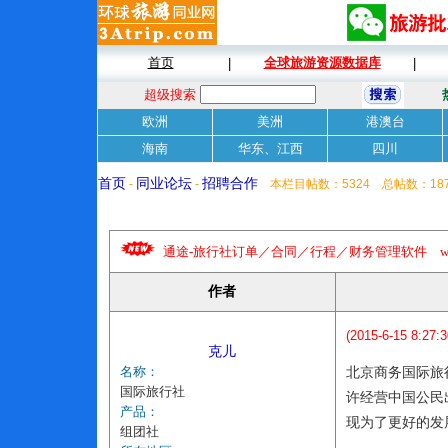
首页
全球旅游资源数据库
|
|
超级搜索
欧洲
美洲
港澳台
海南
华东、江西
四川
首页
同业论坛
招聘合作
-
-
本栏目帖数：5324 总帖数：18
通途-旅行社订单／合同／行程／财务管理软件 www.tongt
作者
(2015-6-15 8:27:3
克儿
名称：
北京商务国际旅
国际旅行社
许经营中国公民出
产品：
现为了更好的发
组团社