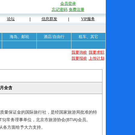
会员登录
忘记密码
免费注册
论坛
信息群发
VIP服务
|
|
海岛、邮轮
酒店/自由行
租车、其它
我要询价
我要求职
我要报价
上传计划
／月全含
缴纳质量保证金的国际旅行社，是经国家旅游局批准的特
TS)常务理事单位，北京市旅游协会(BTIA)会员。
从各方面给予大力支持。