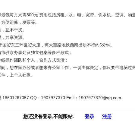
市最低每月只需800元 费用包括房租、水、电、宽带、饮水机、空调、物
，方便进账，发票等。
告，互不干扰。
限，共享资源。
位于国贸东三环世贸大厦，离大望路地铁西南出步不行约5分钟。
省市驻京办事处及独立包桌等多种形式；
专线操作团队和个人，合作方式灵活；
时间，想在家办公或者想来办公室工作，一切由你决定，你只要带电脑过
证件，上个人社保。
8601267057 QQ：1907977370 Emil：1907977370@qq.com
您还没有登录,不能跟帖.
登录
注册