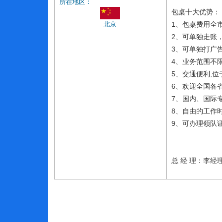
所在地区：
包桌十大优势：
北京
1、包桌费用全
2、可单独走账
3、可单独打广
4、业务范围不
5、交通便利,
6、欢迎全国各
7、国内、国际
8、自由的工作
9、可办理领队
总 经 理：李经理 1