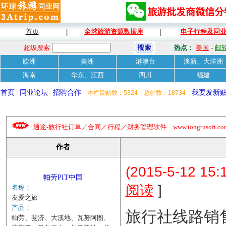
首页
全球旅游资源数据库
电子行程及同
|
|
超级搜索
热点：
美国
-
邮
欧洲
美洲
港澳台
澳新、大洋洲
海南
华东、江西
四川
福建
首页
同业论坛
招聘合作
我要发新
-
-
本栏目帖数：5324 总帖数：18734
通途-旅行社订单／合同／行程／财务管理软件 www.tongtusoft.com 
作者
(2015-5-12 15:
帕劳PIT中国
]
阅读
名称：
友爱之旅
产品：
旅行社线路销
帕劳、斐济、大溪地、瓦努阿图、