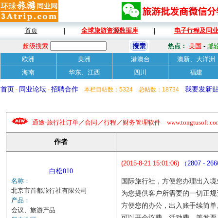
首页
全球旅游资源数据库
电子行程及同
|
|
超级搜索
热点：
美国
-
邮
欧洲
美洲
港澳台
澳新、大洋洲
海南
华东、江西
四川
福建
首页
同业论坛
招聘合作
我要发新
-
-
本栏目帖数：5324 总帖数：18734
通途-旅行社订单／合同／行程／财务管理软件 www.tongtusoft.com 
作者
(2015-8-21 15:01:06)
（2807 - 26
白松010
名称：
国际旅行社，方便您办理出入境
北京市首都旅行社有限公司
为您提供客户所需要的一切正规
产品：
方便您的办公，出入账手续简单
会议、旅游产品
可以开会议费，活动费，等发票