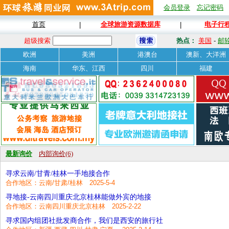
会员登录
忘记密码
首页
全球旅游资源数据库
电子行
|
|
超级搜索
热点：
美国
-
邮
欧洲
美洲
港澳台
澳新、大洋洲
海南
华东、江西
四川
福建
最新询价
内部询价(6)
寻求云南/甘青/桂林一手地接合作
合作地区：云南/甘肃/桂林 2025-5-4
寻地接-云南四川重庆北京桂林能做外宾的地接
合作地区：云南四川重庆北京桂林 2025-2-22
寻求国内组团社批发商合作，我们是西安的旅行社