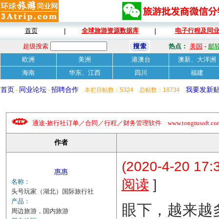
首页
全球旅游资源数据库
电子行程及同
|
|
超级搜索
热点：
美国
-
邮
欧洲
美洲
港澳台
澳新、大洋洲
海南
华东、江西
四川
福建
首页
同业论坛
招聘合作
我要发新
-
-
本栏目帖数：5324 总帖数：18734
通途-旅行社订单／合同／行程／财务管理软件 www.tongtusoft.com 
作者
(2020-4-20 17:
惠惠
]
阅读
名称：
头号玩家（湖北）国际旅行社
产品：
眼下，越来越
周边旅游，国内旅游