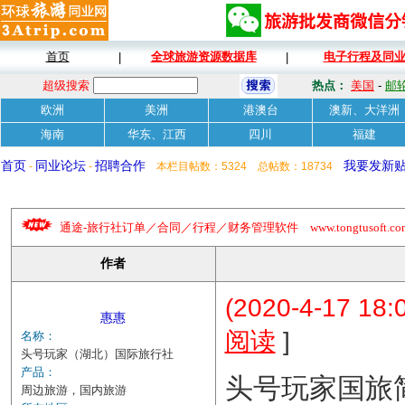
首页
全球旅游资源数据库
电子行程及同
|
|
超级搜索
热点：
美国
-
邮
欧洲
美洲
港澳台
澳新、大洋洲
海南
华东、江西
四川
福建
首页
同业论坛
招聘合作
我要发新
-
-
本栏目帖数：5324 总帖数：18734
通途-旅行社订单／合同／行程／财务管理软件 www.tongtusoft.com 
作者
(2020-4-17 18:
惠惠
]
阅读
名称：
头号玩家（湖北）国际旅行社
产品：
头号玩家国旅
周边旅游，国内旅游