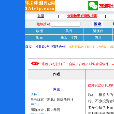
首页
全球旅游资源数据库
|
|
超级搜索
欧洲
美洲
港澳台
海南
华东、江西
四川
首页
同业论坛
招聘合作
-
-
本栏目帖数：5324 总帖数：18
通途-旅行社订单／合同／行程／财务管理软件 www.tongt
作者
(2019-12-3 18:09:
惠惠
名称：
现在，很多人的
头号玩家（湖北）国际旅行社
行。不少投资者
产品：
要多少钱？下面
周边旅游，国内旅游
司加盟条件有哪