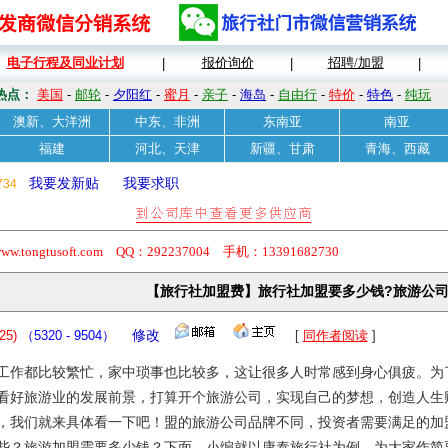
电子行程及同业计划
报价询价
招聘/加盟
|
|
|
热点：
美国
-
邮轮
-
夕阳红
-
蜜月
-
亲子
-
海岛
-
自由行
-
特价
-
特色
-
纯玩
澳新、大洋洲
中东、非洲
东南亚
南亚
福建
河北、天津
新疆、甘肃
青海、西藏
我要发新贴
我要求职
734
usoft.com QQ：292237004 手机：13391682730
【旅行社加盟费】旅行社加盟要多少钱?旅游公司
25)
（5320 - 9504）
修改
[
同作者阅读
]
工作都比较繁忙，家中琐事也比较多，这让很多人时常感到身心俱疲。为
看好旅游业的发展前景，打算开个旅游公司，实现自己的梦想，创造人生
，我们就来具体看一下吧！盟的旅游公司品牌不同，投资者需要满足的加
些？旅游加盟需要多少钱？下面，小编就以康泰旅行社为例，为大家作简