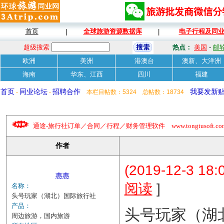
首页
全球旅游资源数据库
电子行程及同
|
|
超级搜索
热点：
美国
-
邮
欧洲
美洲
港澳台
澳新、大洋洲
海南
华东、江西
四川
福建
首页
同业论坛
招聘合作
我要发新
-
-
本栏目帖数：5324 总帖数：18734
通途-旅行社订单／合同／行程／财务管理软件 www.tongtusoft.com 
作者
(2019-12-3 18:
惠惠
]
阅读
名称：
头号玩家（湖北）国际旅行社
产品：
头号玩家（湖
周边旅游，国内旅游