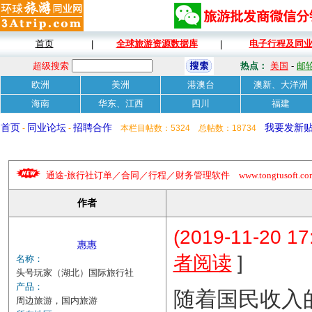
首页
全球旅游资源数据库
电子行程及同
|
|
超级搜索
热点：
美国
-
邮
欧洲
美洲
港澳台
澳新、大洋洲
海南
华东、江西
四川
福建
首页
同业论坛
招聘合作
我要发新
-
-
本栏目帖数：5324 总帖数：18734
通途-旅行社订单／合同／行程／财务管理软件 www.tongtusoft.com 
作者
(2019-11-20 17
惠惠
]
者阅读
名称：
头号玩家（湖北）国际旅行社
产品：
随着国民收入
周边旅游，国内旅游