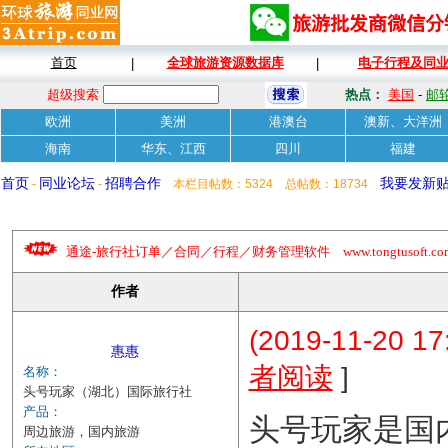
首页
全球旅游资源数据库
电子行程及同
|
|
超级搜索
热点：
美国
-
邮
欧洲
美洲
港澳台
澳新、大洋洲
海南
华东、江西
四川
福建
首页
同业论坛
招聘合作
我要发新
-
-
本栏目帖数：5324 总帖数：18734
通途-旅行社订单／合同／行程／财务管理软件 www.tongtusoft.com 
作者
(2019-11-20 17
惠惠
]
者阅读
名称：
头号玩家（湖北）国际旅行社
产品：
头号玩家是国
周边旅游，国内旅游