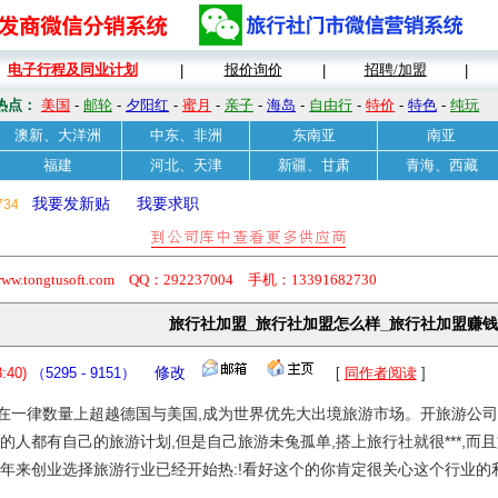
电子行程及同业计划
报价询价
招聘/加盟
|
|
|
热点：
美国
-
邮轮
-
夕阳红
-
蜜月
-
亲子
-
海岛
-
自由行
-
特价
-
特色
-
纯玩
澳新、大洋洲
中东、非洲
东南亚
南亚
福建
河北、天津
新疆、甘肃
青海、西藏
我要发新贴
我要求职
734
usoft.com QQ：292237004 手机：13391682730
旅行社加盟_旅行社加盟怎么样_旅行社加盟赚钱
:40)
（5295 - 9151）
修改
[
同作者阅读
]
在一律数量上超越德国与美国,成为世界优先大出境旅游市场。开旅游公司
在的人都有自己的旅游计划,但是自己旅游未兔孤单,搭上旅行社就很***,
近年来创业选择旅游行业已经开始热:!看好这个的你肯定很关心这个行业的