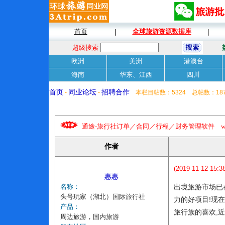
首页
全球旅游资源数据库
|
|
超级搜索
欧洲
美洲
港澳台
海南
华东、江西
四川
首页
同业论坛
招聘合作
-
-
本栏目帖数：5324 总帖数：18
通途-旅行社订单／合同／行程／财务管理软件 www.tongt
作者
(2019-11-12 15:38
惠惠
名称：
出境旅游市场已
头号玩家（湖北）国际旅行社
力的好项目!现
产品：
旅行族的喜欢,
周边旅游，国内旅游