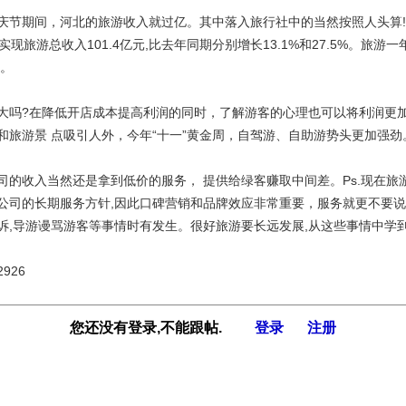
庆节期间，河北的旅游收入就过亿。其中落入旅行社中的当然按照人头算!
次，实现旅游总收入101.4亿元,比去年同期分别增长13.1%和27.5%。旅
目。
大吗?在降低开店成本提高利润的同时，了解游客的心理也可以将利润更加很
和旅游景 点吸引人外，今年“十一”黄金周，自驾游、自助游势头更加强劲
司的收入当然还是拿到低价的服务， 提供给绿客赚取中间差。Ps.现在旅
公司的长期服务方针,因此口碑营销和品牌效应非常重要，服务就更不要说
诉,导游谩骂游客等事情时有发生。很好旅游要长远发展,从这些事情中学
926
您还没有登录,不能跟帖.
登录
注册