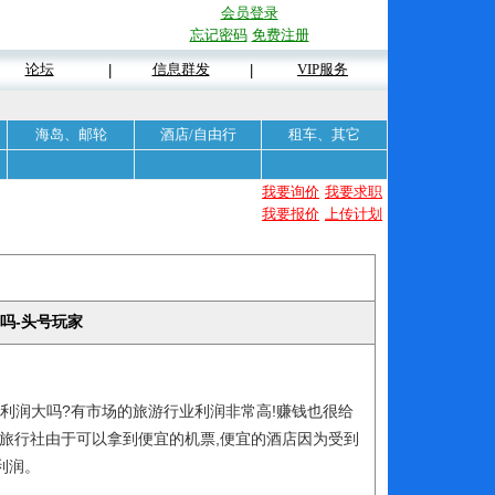
会员登录
忘记密码
免费注册
论坛
信息群发
VIP服务
|
|
海岛、邮轮
酒店/自由行
租车、其它
我要询价
我要求职
我要报价
上传计划
吗-头号玩家
利润大吗?有市场的旅游行业利润非常高!赚钱也很给
而且旅行社由于可以拿到便宜的机票,便宜的酒店因为受到
利润。