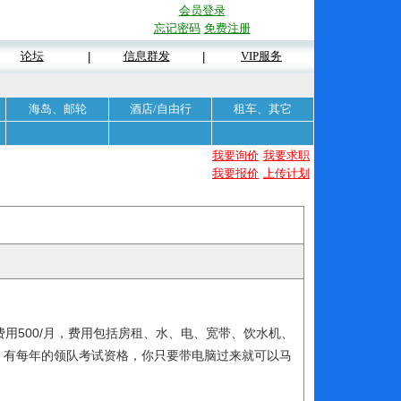
会员登录
忘记密码
免费注册
论坛
信息群发
VIP服务
|
|
海岛、邮轮
酒店/自由行
租车、其它
我要询价
我要求职
我要报价
上传计划
用500/月，费用包括房租、水、电、宽带、饮水机、
。有每年的领队考试资格，你只要带电脑过来就可以马