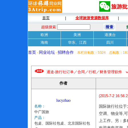
首页
全球旅游资源数据库
|
|
超级搜索
欧洲
美洲
港澳台
海南
华东、江西
四川
首页
同业论坛
招聘合作
-
-
本栏目帖数：5324 总帖数：18
通途-旅行社订单／合同／行程／财务管理软件 www.tongt
作者
(2015-7-2 16:56:2
lucyzhao
名称：
国际旅行社位于
中广国旅
空调、物业等,
产品：
上工作。另：多
包桌、国际社包桌、北京国际社包
欢迎来电咨询，到