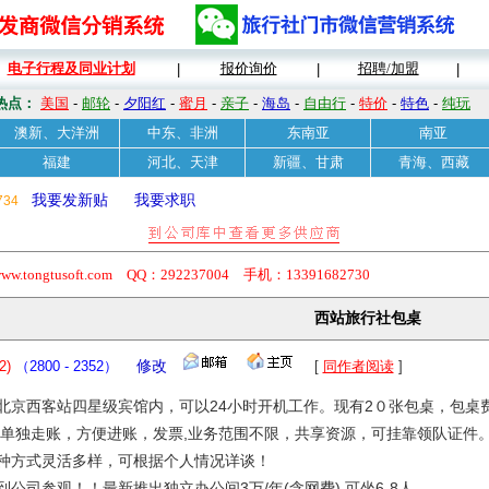
电子行程及同业计划
报价询价
招聘/加盟
|
|
|
热点：
美国
-
邮轮
-
夕阳红
-
蜜月
-
亲子
-
海岛
-
自由行
-
特价
-
特色
-
纯玩
澳新、大洋洲
中东、非洲
东南亚
南亚
福建
河北、天津
新疆、甘肃
青海、西藏
我要发新贴
我要求职
734
usoft.com QQ：292237004 手机：13391682730
西站旅行社包桌
2)
（2800 - 2352）
修改
[
同作者阅读
]
北京西客站四星级宾馆内，可以24小时开机工作。现有2０张包桌，包桌费
可单独走账，方便进账，发票,业务范围不限，共享资源，可挂靠领队证件
种方式灵活多样，可根据个人情况详谈！
公司参观！！最新推出独立办公间3万/年(含网费),可坐6-8人.