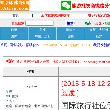
首页
全球旅游资源数据库
电子行程及同
|
|
超级搜索
热点：
美国
-
邮
欧洲
美洲
港澳台
澳新、大洋洲
海南
华东、江西
四川
福建
首页
同业论坛
招聘合作
我要发新
-
-
本栏目帖数：5324 总帖数：18734
通途-旅行社订单／合同／行程／财务管理软件 www.tongtusoft.com 
作者
(2015-5-18 12:
lucyzhao
]
阅读
名称：
中广国旅
产品：
国际旅行社位
包桌、国际社包桌、北京国际社包