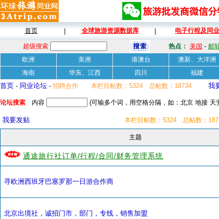
首页
全球旅游资源数据库
电子行程及同
|
|
超级搜索
热点：
美国
-
邮
欧洲
美洲
港澳台
澳新、大洋洲
海南
华东、江西
四川
福建
首页
-
同业论坛
-
招聘合作 本栏目帖数：5324 总帖数：18734
我
论坛搜索
内容
(可输多个词，用空格分隔，如：北京 地接 天
我要发贴
本栏目帖数：5324 总帖数：18
主题
通途旅行社订单/行程/合同/财务管理系统
寻欧洲西班牙巴塞罗那一日游合作商
北京出境社，诚招门市，部门，专线，销售加盟